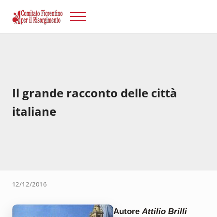
Passa al contenuto principale
Skip to after header navigation
Skip to site footer
Menu
Risorgimento Firenze
Il sito del Comitato Fiorentino per il Risorgimento.
Il grande racconto delle città
italiane
12/12/2016
Autore
Attilio Brilli