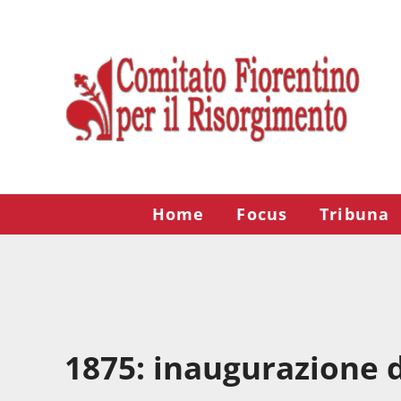
Passa al contenuto principale
Skip to after header navigation
Skip to site footer
Risorgimento Firenze
Il sito del Comitato Fiorentino per il Risorgimento.
Home
Focus
Tribuna
1875: inaugurazione