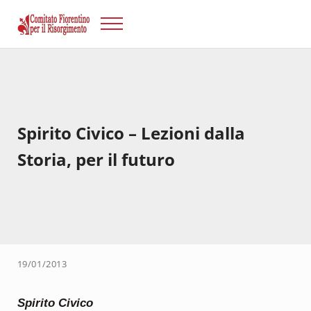
Passa al contenuto principale
Skip to after header navigation
Skip to site footer
Menu
Risorgimento Firenze
Il sito del Comitato Fiorentino per il Risorgimento.
Spirito Civico – Lezioni dalla
Storia, per il futuro
19/01/2013
Spirito Civico