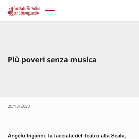
Passa al contenuto principale
Skip to after header navigation
Skip to site footer
Menu
Risorgimento Firenze
Il sito del Comitato Fiorentino per il Risorgimento.
Più poveri senza musica
26/10/2020
Angelo Inganni, la facciata del Teatro alla Scala,