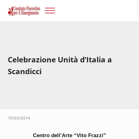
Passa al contenuto principale
Skip to after header navigation
Skip to site footer
Menu
Risorgimento Firenze
Il sito del Comitato Fiorentino per il Risorgimento.
Celebrazione Unità d’Italia a
Scandicci
15/03/2014
Centro dell’Arte “Vito Frazzi”