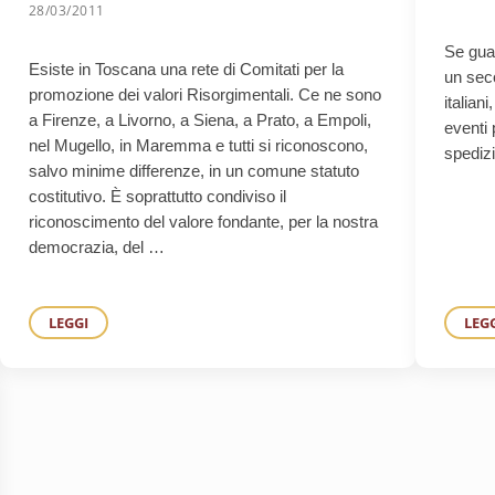
28/03/2011
Se gua
Esiste in Toscana una rete di Comitati per la
un seco
promozione dei valori Risorgimentali. Ce ne sono
italian
a Firenze, a Livorno, a Siena, a Prato, a Empoli,
eventi 
nel Mugello, in Maremma e tutti si riconoscono,
spedizi
salvo minime differenze, in un comune statuto
costitutivo. È soprattutto condiviso il
riconoscimento del valore fondante, per la nostra
democrazia, del …
LEGGI
LEG
DIECI ANNI DI VITA DEI COMITATI PER LA PROMOZIONE DEI 
U