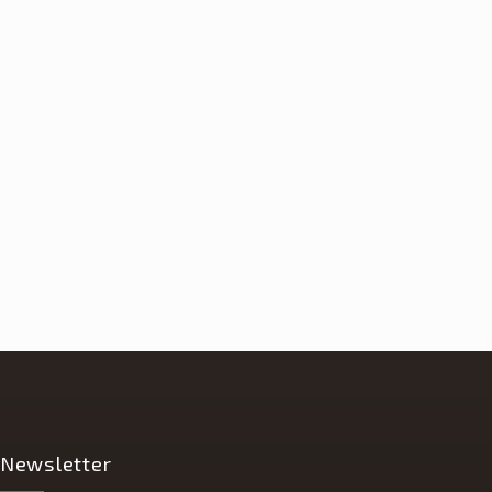
ALIANA PER TUTTO IL GIORNO.
Newsletter