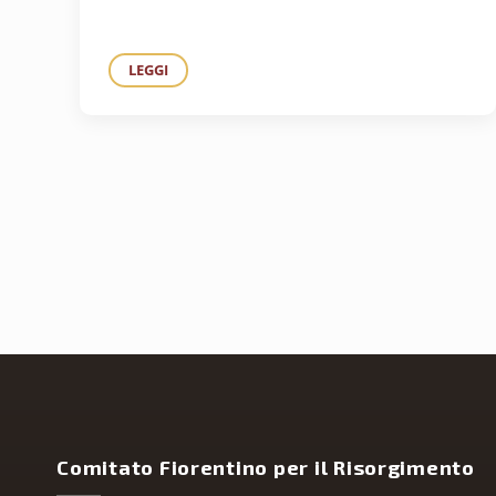
LEGGI
IL 17 MARZO 2011 METTERÒ ALLA FINESTRA IL T
Comitato Fiorentino per il Risorgimento