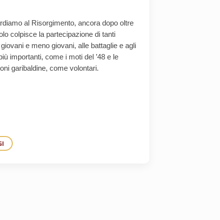
rdiamo al Risorgimento, ancora dopo oltre
lo colpisce la partecipazione di tanti
i, giovani e meno giovani, alle battaglie e agli
più importanti, come i moti del ’48 e le
oni garibaldine, come volontari.
GI
VALORI RISORGIMENTALI
N EREDITÀ DEL RISORGIMENTO: IL VOLONTARIATO