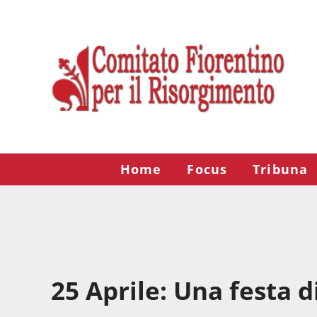
Passa al contenuto principale
Skip to after header navigation
Skip to site footer
Risorgimento Firenze
Il sito del Comitato Fiorentino per il Risorgimento.
Home
Focus
Tribuna
25 Aprile: Una festa di