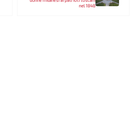
donne milanesi ai patrioti toscani
nel 1848