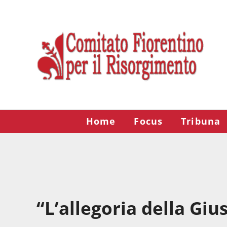
Passa al contenuto principale
Skip to after header navigation
Skip to site footer
Risorgimento Firenze
Il sito del Comitato Fiorentino per il Risorgimento.
Home
Focus
Tribuna
“L’allegoria della Giu