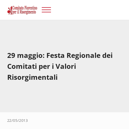
Passa al contenuto principale
Skip to after header navigation
Skip to site footer
Menu
Risorgimento Firenze
Il sito del Comitato Fiorentino per il Risorgimento.
29 maggio: Festa Regionale dei
Comitati per i Valori
Risorgimentali
22/05/2013