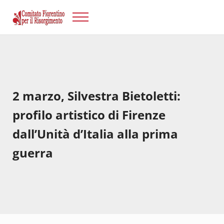
Passa al contenuto principale
Skip to after header navigation
Skip to site footer
Menu
Risorgimento Firenze
Il sito del Comitato Fiorentino per il Risorgimento.
2 marzo, Silvestra Bietoletti:
profilo artistico di Firenze
dall’Unità d’Italia alla prima
guerra