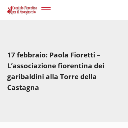
Passa al contenuto principale
Skip to after header navigation
Skip to site footer
Menu
Risorgimento Firenze
Il sito del Comitato Fiorentino per il Risorgimento.
17 febbraio: Paola Fioretti –
L’associazione fiorentina dei
garibaldini alla Torre della
Castagna