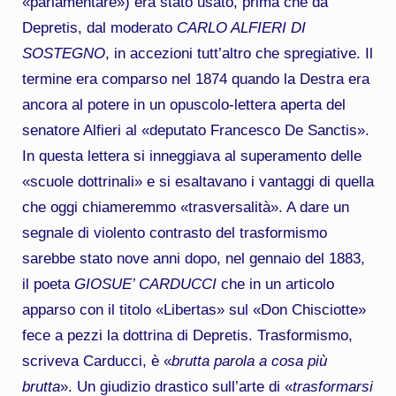
«parlamentare») era stato usato, prima che da
Depretis, dal moderato
CARLO ALFIERI DI
SOSTEGNO
, in accezioni tutt’altro che spregiative. Il
termine era comparso nel 1874 quando la Destra era
ancora al potere in un opuscolo-lettera aperta del
senatore Alfieri al «deputato Francesco De Sanctis».
In questa lettera si inneggiava al superamento delle
«scuole dottrinali» e si esaltavano i vantaggi di quella
che oggi chiameremmo «trasversalità». A dare un
segnale di violento contrasto del trasformismo
sarebbe stato nove anni dopo, nel gennaio del 1883,
il poeta
GIOSUE’ CARDUCCI
che in un articolo
apparso con il titolo «Libertas» sul «Don Chisciotte»
fece a pezzi la dottrina di Depretis. Trasformismo,
scriveva Carducci, è «
brutta parola a cosa più
brutta
». Un giudizio drastico sull’arte di «
trasformarsi