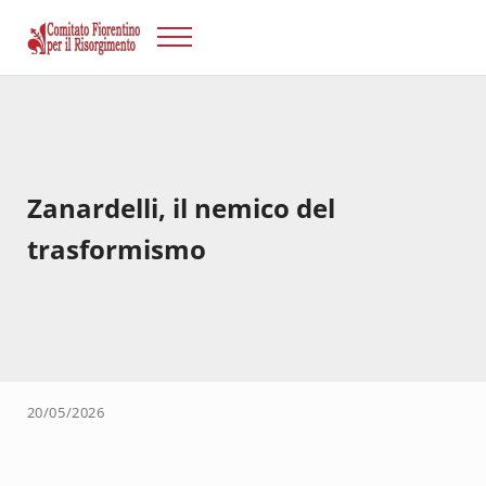
Passa al contenuto principale
Skip to after header navigation
Skip to site footer
Menu
Risorgimento Firenze
Il sito del Comitato Fiorentino per il Risorgimento.
Zanardelli, il nemico del
trasformismo
20/05/2026