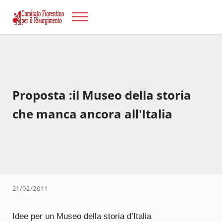
Passa al contenuto principale
Skip to after header navigation
Skip to site footer
Menu
Risorgimento Firenze
Il sito del Comitato Fiorentino per il Risorgimento.
Proposta :il Museo della storia
che manca ancora all'Italia
21/02/2011
Idee per un Museo della storia d’Italia