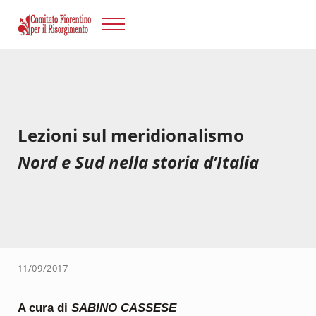
Passa al contenuto principale
Skip to after header navigation
Skip to site footer
Menu
Risorgimento Firenze
Il sito del Comitato Fiorentino per il Risorgimento.
Lezioni sul meridionalismo
Nord e Sud nella storia d’Italia
11/09/2017
A cura di
SABINO CASSESE