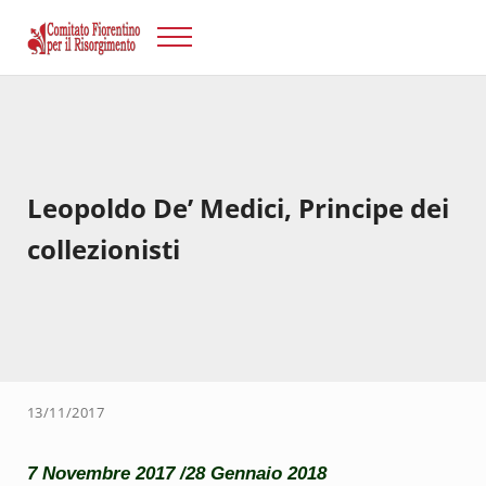
Passa al contenuto principale
Skip to after header navigation
Skip to site footer
Menu
Risorgimento Firenze
Il sito del Comitato Fiorentino per il Risorgimento.
Leopoldo De’ Medici, Principe dei
collezionisti
13/11/2017
7 Novembre 2017 /28 Gennaio 2018