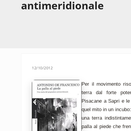
antimeridionale
12/10/2012
Per il movimento ris
terra dal forte pote
Pisacane a Sapri e le 
quel mito in un incubo:
una terra indistintam
palla al piede che fre