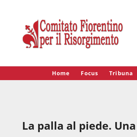
Passa al contenuto principale
Skip to after header navigation
Skip to site footer
Risorgimento Firenze
Il sito del Comitato Fiorentino per il Risorgimento.
Home
Focus
Tribuna
La palla al piede. Una