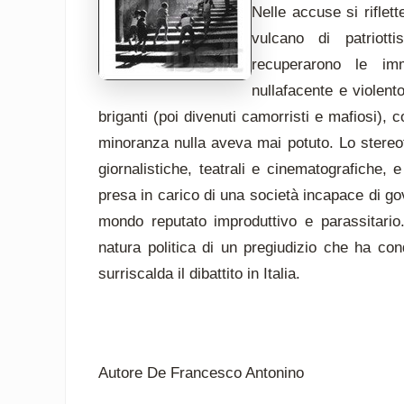
Nelle accuse si riflet
vulcano di patriott
recuperarono le imm
nullafacente e violent
briganti (poi divenuti camorristi e mafiosi), 
minoranza nulla aveva mai potuto. Lo stereot
giornalistiche, teatrali e cinematografiche, 
presa in carico di una società incapace di gove
mondo reputato improduttivo e parassitario. 
natura politica di un pregiudizio che ha con
surriscalda il dibattito in Italia.
Autore De Francesco Antonino