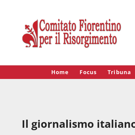
Passa al contenuto principale
Skip to after header navigation
Skip to site footer
Risorgimento Firenze
Il sito del Comitato Fiorentino per il Risorgimento.
Home
Focus
Tribuna
Il giornalismo italian