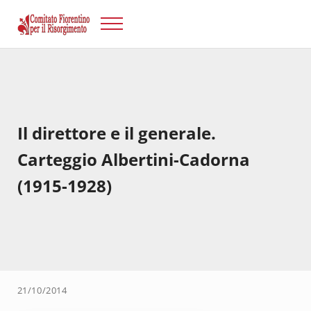
Passa al contenuto principale
Skip to after header navigation
Skip to site footer
Menu
Risorgimento Firenze
Il sito del Comitato Fiorentino per il Risorgimento.
Il direttore e il generale.
Carteggio Albertini-Cadorna
(1915-1928)
21/10/2014