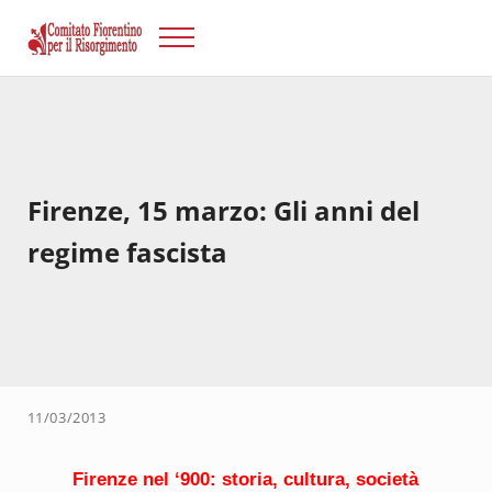
Passa al contenuto principale
Skip to after header navigation
Skip to site footer
Menu
Risorgimento Firenze
Il sito del Comitato Fiorentino per il Risorgimento.
Firenze, 15 marzo: Gli anni del
regime fascista
11/03/2013
Firenze nel ‘900: storia, cultura, società