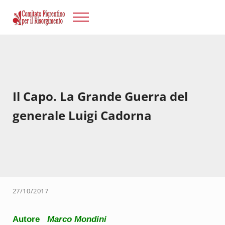
Passa al contenuto principale
Skip to after header navigation
Skip to site footer
Menu
Risorgimento Firenze
Il sito del Comitato Fiorentino per il Risorgimento.
Il Capo. La Grande Guerra del
generale Luigi Cadorna
27/10/2017
Autore
Marco Mondini