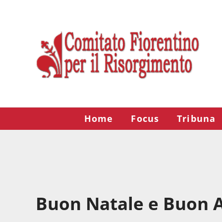
Passa al contenuto principale
Skip to after header navigation
Skip to site footer
Risorgimento Firenze
Il sito del Comitato Fiorentino per il Risorgimento.
Home
Focus
Tribuna
Buon Natale e Buon 