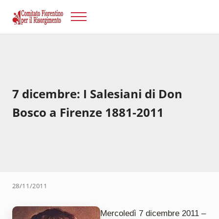
Passa al contenuto principale
Skip to after header navigation
Skip to site footer
Menu
Risorgimento Firenze
Il sito del Comitato Fiorentino per il Risorgimento.
7 dicembre: I Salesiani di Don
Bosco a Firenze 1881-2011
28/11/2011
Mercoledì 7 dicembre 2011 –