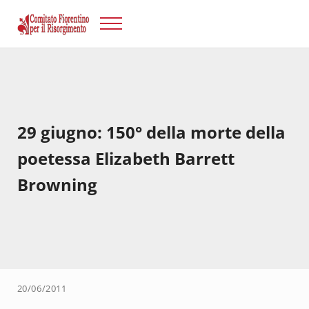
Passa al contenuto principale
Skip to after header navigation
Skip to site footer
Menu
Risorgimento Firenze
Il sito del Comitato Fiorentino per il Risorgimento.
29 giugno: 150° della morte della
poetessa Elizabeth Barrett
Browning
20/06/2011