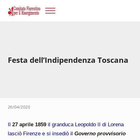
Passa al contenuto principale
Skip to after header navigation
Skip to site footer
Menu
Risorgimento Firenze
Il sito del Comitato Fiorentino per il Risorgimento.
Festa dell’Indipendenza Toscana
26/04/2020
Il
27 aprile 1859
il granduca Leopoldo II di Lorena
lasciò Firenze e si insediò il
Governo provvisorio