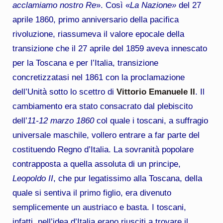
acclamiamo nostro Re
». Così «
La Nazione»
del 27
aprile 1860, primo anniversario della pacifica
rivoluzione, riassumeva il valore epocale della
transizione che il 27 aprile del 1859 aveva innescato
per la Toscana e per l’Italia, transizione
concretizzatasi nel 1861 con la proclamazione
dell’Unità sotto lo scettro di
Vittorio Emanuele II
. Il
cambiamento era stato consacrato dal plebiscito
dell’
11-12 marzo 1860
col quale i toscani, a suffragio
universale maschile, vollero entrare a far parte del
costituendo Regno d’Italia. La sovranità popolare
contrapposta a quella assoluta di un principe,
Leopoldo II
, che pur legatissimo alla Toscana, della
quale si sentiva il primo figlio, era divenuto
semplicemente un austriaco e basta. I toscani,
infatti, nell’idea d’Italia erano riusciti a trovare il