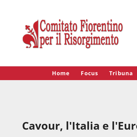
Passa al contenuto principale
Skip to after header navigation
Skip to site footer
Risorgimento Firenze
Il sito del Comitato Fiorentino per il Risorgimento.
Home
Focus
Tribuna
Cavour, l'Italia e l'Eu