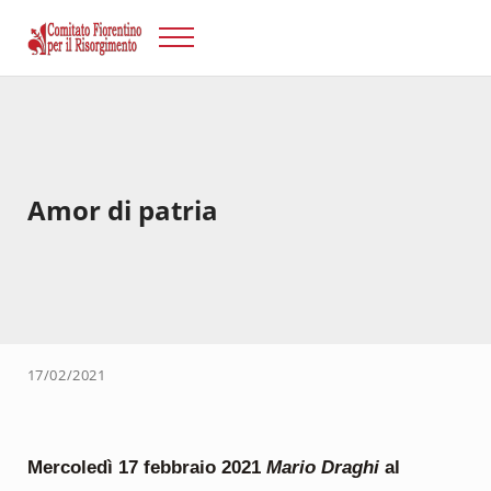
Passa al contenuto principale
Skip to after header navigation
Skip to site footer
Menu
Risorgimento Firenze
Il sito del Comitato Fiorentino per il Risorgimento.
Amor di patria
17/02/2021
Mercoledì 17 febbraio 2021
Mario Draghi
al