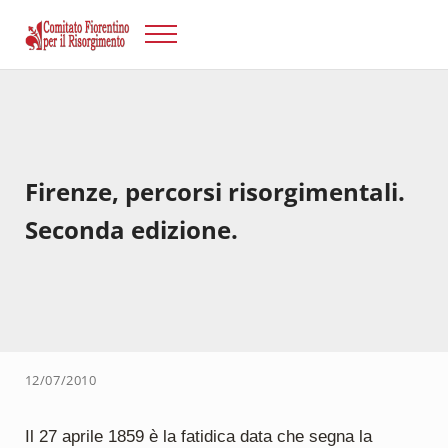
Passa al contenuto principale
Skip to after header navigation
Skip to site footer
Menu
Risorgimento Firenze
Il sito del Comitato Fiorentino per il Risorgimento.
Firenze, percorsi risorgimentali.
Seconda edizione.
12/07/2010
Il 27 aprile 1859 è la fatidica data che segna la