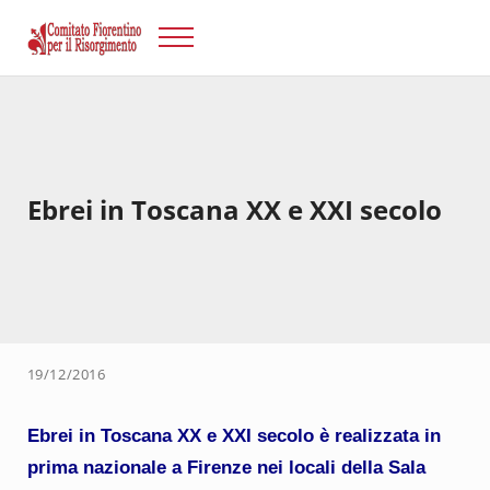
Passa al contenuto principale
Skip to after header navigation
Skip to site footer
Menu
Risorgimento Firenze
Il sito del Comitato Fiorentino per il Risorgimento.
Ebrei in Toscana XX e XXI secolo
19/12/2016
Ebrei in Toscana XX e XXI secolo
è realizzata in
prima nazionale a Firenze nei locali della Sala