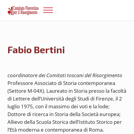
Passa al contenuto principale
Skip to after header navigation
Skip to site footer
Menu
Risorgimento Firenze
Il sito del Comitato Fiorentino per il Risorgimento.
Fabio Bertini
coordinatore dei Comitati toscani del Risorgimento
Professore Associato di Storia contemporanea
(Settore M-04X). Laureato in Storia presso la facoltà
di Lettere dell’Università degli Studi di Firenze, il 2
luglio 1975, con il massimo dei voti e la lode;
Dottore di ricerca in Storia della Società europea;
Allievo della Scuola Storica dell’Istituto Storico per
l’Età moderna e contemporanea di Roma.