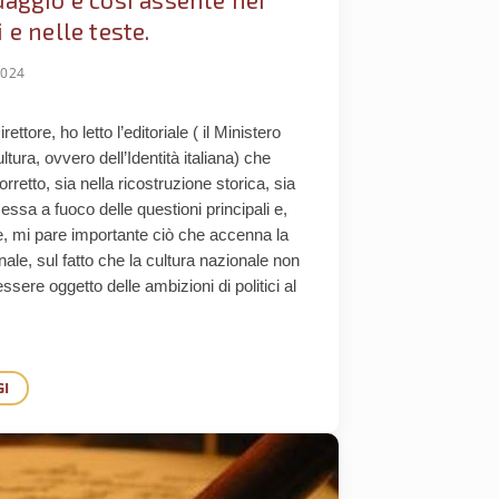
 e nelle teste.
2024
ettore, ho letto l’editoriale ( il Ministero
ultura, ovvero dell’Identità italiana) che
orretto, sia nella ricostruzione storica, sia
essa a fuoco delle questioni principali e,
te, mi pare importante ciò che accenna la
inale, sul fatto che la cultura nazionale non
ssere oggetto delle ambizioni di politici al
GI
 GRAMSCI SUL RISORGIMENTO COME “RIVOLUZIONE MANCATA”
AREBBE BELLO CHE VENISSE APERTA UN’AMPIA DISCUSSIONE SU CHE CO