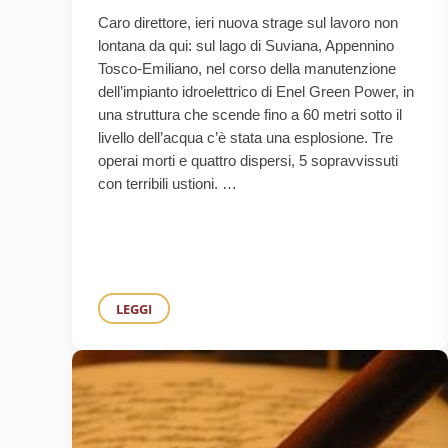
Caro direttore, ieri nuova strage sul lavoro non
lontana da qui: sul lago di Suviana, Appennino
Tosco-Emiliano, nel corso della manutenzione
dell’impianto idroelettrico di Enel Green Power, in
una struttura che scende fino a 60 metri sotto il
livello dell’acqua c’è stata una esplosione. Tre
operai morti e quattro dispersi, 5 sopravvissuti
con terribili ustioni. …
LEGGI
IN ITALIA OGGI ABBIAMO MOLTI PIÙ INCIDENTI 