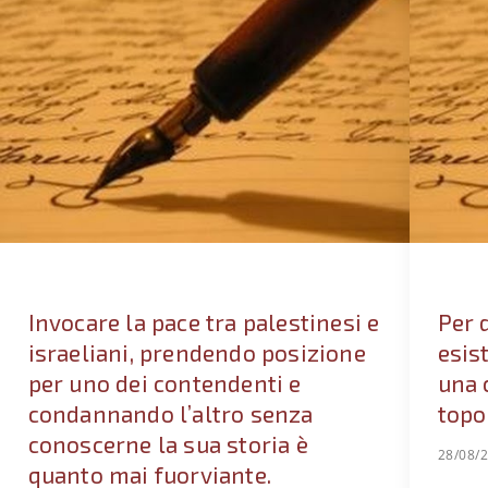
Invocare la pace tra palestinesi e
Per 
israeliani, prendendo posizione
esis
per uno dei contendenti e
una 
condannando l’altro senza
topo
conoscerne la sua storia è
28/08/
quanto mai fuorviante.