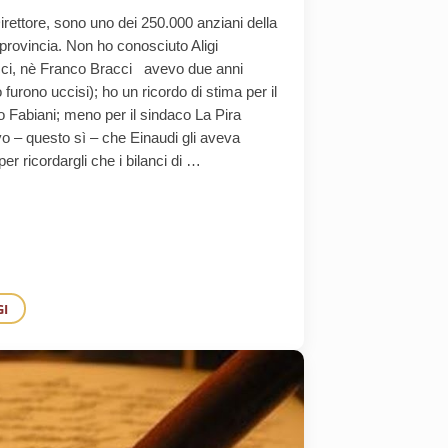
rettore, sono uno dei 250.000 anziani della
provincia. Non ho conosciuto Aligi
ci, nè Franco Bracci avevo due anni
furono uccisi); ho un ricordo di stima per il
 Fabiani; meno per il sindaco La Pira
o – questo sì – che Einaudi gli aveva
 per ricordargli che i bilanci di …
GI
NTO.
DENDO POSIZIONE PER UNO DEI CONTENDENTI E CONDANNANDO L’ALTR
ER DARE I NOMI ALLE STRADE ESISTE GIÀ AL COMUNE DI FIRENZE U