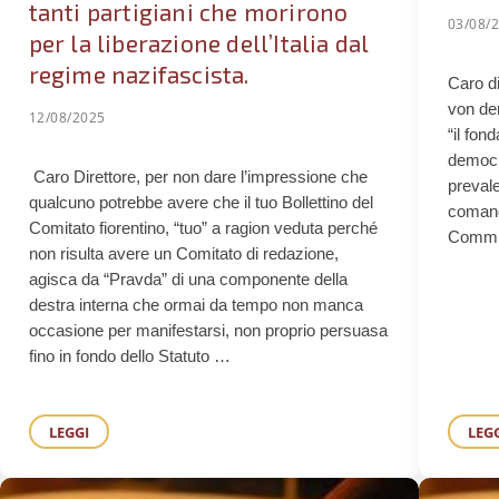
tanti partigiani che morirono
03/08/
per la liberazione dell’Italia dal
regime nazifascista.
Caro di
von de
12/08/2025
“il fon
democraz
Caro Direttore, per non dare l’impressione che
prevale
qualcuno potrebbe avere che il tuo Bollettino del
comando
Comitato fiorentino, “tuo” a ragion veduta perché
Commis
non risulta avere un Comitato di redazione,
agisca da “Pravda” di una componente della
destra interna che ormai da tempo non manca
occasione per manifestarsi, non proprio persuasa
fino in fondo dello Statuto …
LEGGI
LEG
CI E CERCARE E UNIRE INVECE I DISPERSI DEL MONDO ATTUALE DEL LA
L’11 AGOSTO 1944, LA LIBERAZIONE DI FIRENZE, VA SEMPRE
L