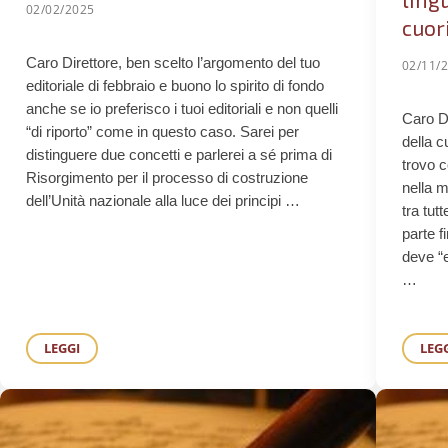
02/02/2025
cuori
Caro Direttore, ben scelto l’argomento del tuo
02/11/
editoriale di febbraio e buono lo spirito di fondo
anche se io preferisco i tuoi editoriali e non quelli
Caro Dir
“di riporto” come in questo caso. Sarei per
della c
distinguere due concetti e parlerei a sé prima di
trovo c
Risorgimento per il processo di costruzione
nella m
dell’Unità nazionale alla luce dei principi …
tra tut
parte f
deve “e
…
LEGGI
LEG
ANCHE IL LIBERALE GOBETTI CONDIVIDEVA IL GIUDIZIO DI
S