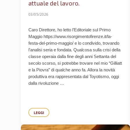
attuale del lavoro.
03/05/2026
Caro Direttore, ho letto l’Editoriale sul Primo
Maggio https://www.risorgimentofirenze.it/la-
festa-del-primo-maggio/ e lo condivido, trovando
l’analisi seria e fondata. Qualcosa sulla crisi della
classe operaia dalla fine degli anni Settanta del
secolo scorso, si potrebbe trovare nel mio “Gilliatt
e la Piovra” di qualche anno fa. Allora la novità
produttiva era rappresentata dal Toyotismo, oggi
dalla rivoluzione …
LEGGI
IL SINDACATO OGGI DOVREBBE USCIRE DAGLI UFFI