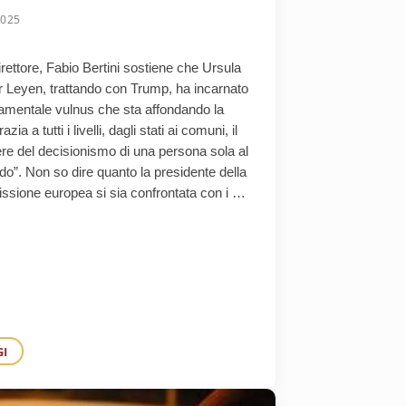
2025
rettore, Fabio Bertini sostiene che Ursula
r Leyen, trattando con Trump, ha incarnato
damentale vulnus che sta affondando la
ia a tutti i livelli, dagli stati ai comuni, il
re del decisionismo di una persona sola al
”. Non so dire quanto la presidente della
sione europea si sia confrontata con i …
GI
VORO.
 CELEBRATA PER RICORDARE IL SACRIFICIO DEI TANTI PARTIGIANI CHE 
A DEMOCRAZIA È IL METODO DI GOVERNO ATTRAVERSO LA DISCUSSION