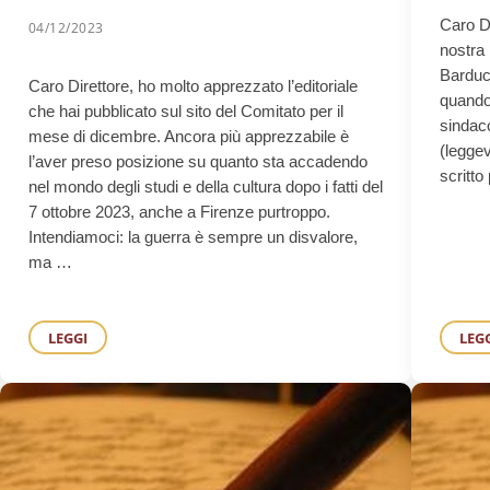
Caro Di
04/12/2023
nostra 
Barduc
Caro Direttore, ho molto apprezzato l’editoriale
quando 
che hai pubblicato sul sito del Comitato per il
sindaco
mese di dicembre. Ancora più apprezzabile è
(leggev
l’aver preso posizione su quanto sta accadendo
scritto
nel mondo degli studi e della cultura dopo i fatti del
7 ottobre 2023, anche a Firenze purtroppo.
Intendiamoci: la guerra è sempre un disvalore,
ma …
LEGGI
LEG
SUL LAVORO ADESSO CHE ALLA FINE DEGLI ANNI SETTANTA DEL NOVECE
INVOCARE LA PACE TRA PALESTINESI E ISRAELIANI, PREN
P