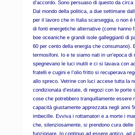
d’accordo. Sono persuaso di questo da circa 
Dal mondo della politica, a due settimane dal
per il lavoro che in Italia scarseggia, o non 
di fonti energetiche alternative (come hanno f
boe oceaniche e grandi isole galleggianti di pan
60 per cento della energia che consumano). E q
termosifoni. Io e te siamo nati in un’epoca di
spegnevano le luci inutili e ci si lavava con 
fratelli e cugini e l’olio fritto si recuperava
allo spreco. Vetrine con luci accese tutta la n
condizionata d’estate, di negozi con le porte s
cose che potrebbero tranquillamente essere ri
capacità giustamente apprezzata negli anni 50
imbecille. Evviva i rottamatori e a morte i ma
che, silenziosamente, si prendono cura delle 
funzionare. Io continuo ad essere
antico
, ad 