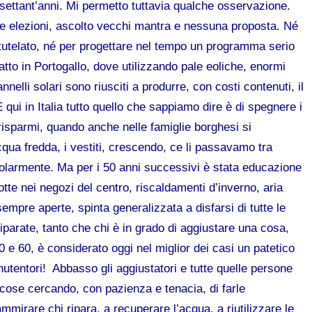
settant’anni. Mi permetto tuttavia qualche osservazione.
le elezioni, ascolto vecchi mantra e nessuna proposta. Né
è tutelato, né per progettare nel tempo un programma serio
atto in Portogallo, dove utilizzando pale eoliche, enormi
nelli solari sono riusciti a produrre, con costi contenuti, il
ui in Italia tutto quello che sappiamo dire è di spegnere i
 risparmi, quando anche nelle famiglie borghesi si
acqua fredda, i vestiti, crescendo, ce li passavamo tra
 regolarmente. Ma per i 50 anni successivi è stata educazione
otte nei negozi del centro, riscaldamenti d’inverno, aria
empre aperte, spinta generalizzata a disfarsi di tutte le
parate, tanto che chi è in grado di aggiustare una cosa,
 e 60, è considerato oggi nel miglior dei casi un patetico
nutentori! Abbasso gli aggiustatori e tutte quelle persone
cose cercando, con pazienza e tenacia, di farle
ammirare chi ripara, a recuperare l’acqua, a riutilizzare le