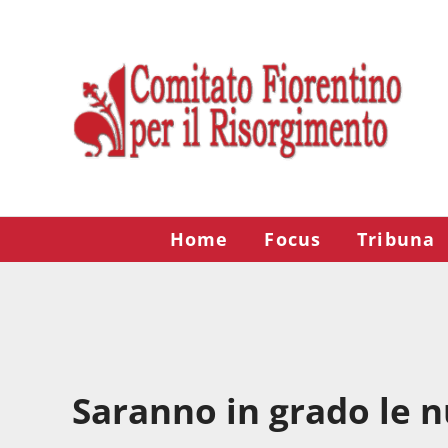
Passa al contenuto principale
Skip to after header navigation
Skip to site footer
Risorgimento Firenze
Il sito del Comitato Fiorentino per il Risorgimento.
Home
Focus
Tribuna
Saranno in grado le 