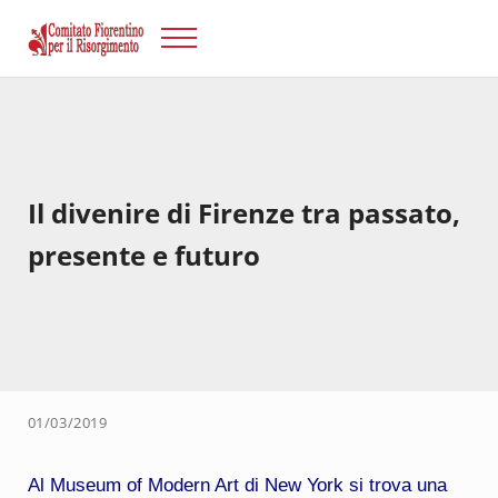
Passa al contenuto principale
Skip to after header navigation
Skip to site footer
Menu
Risorgimento Firenze
Il sito del Comitato Fiorentino per il Risorgimento.
Il divenire di Firenze tra passato,
presente e futuro
01/03/2019
Al Museum of Modern Art di New York si trova una