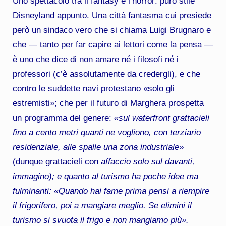
Uno spettacolo tra il fantasy e l’horror: puro stile
Disneyland appunto. Una città fantasma cui presiede
però un sindaco vero che si chiama Luigi Brugnaro e
che — tanto per far capire ai lettori come la pensa —
è uno che dice di non amare né i filosofi né i
professori (c’è assolutamente da credergli), e che
contro le suddette navi protestano «solo gli
estremisti»; che per il futuro di Marghera prospetta
un programma del genere:
«sul waterfront grattacieli
fino a cento metri quanti ne vogliono, con terziario
residenziale, alle spalle una zona industriale»
(dunque grattacieli con
affaccio solo sul davanti,
immagino); e quanto al turismo ha poche idee ma
fulminanti: «Quando hai fame prima pensi a riempire
il frigorifero, poi a mangiare meglio. Se elimini il
turismo si svuota il frigo e non mangiamo più».