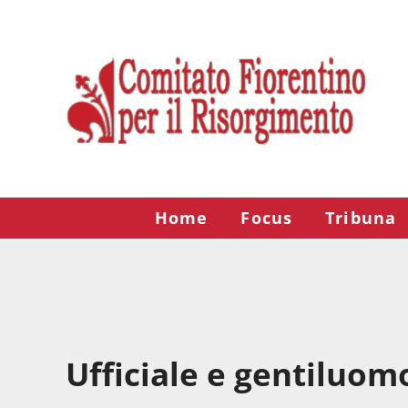
Passa al contenuto principale
Skip to after header navigation
Skip to site footer
Risorgimento Firenze
Il sito del Comitato Fiorentino per il Risorgimento.
Home
Focus
Tribuna
Ufficiale e gentiluom