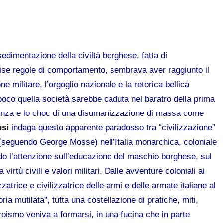
 sedimentazione della civiltà borghese, fatta di
recise regole di comportamento, sembrava aver raggiunto il
e militare, l’orgoglio nazionale e la retorica bellica
poco quella società sarebbe caduta nel baratro della prima
iolenza e lo choc di una disumanizzazione di massa come
usi
indaga questo apparente paradosso tra “civilizzazione”
 (seguendo George Mosse) nell’Italia monarchica, coloniale
o l’attenzione sull’educazione del maschio borghese, sul
 virtù civili e valori militari. Dalle avventure coloniali ai
atrice e civilizzatrice delle armi e delle armate italiane al
ria mutilata”, tutta una costellazione di pratiche, miti,
eroismo veniva a formarsi, in una fucina che in parte