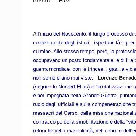
Prezzo
Euro
A
ll’inizio del Novecento, il lungo processo di
contenimento degli istinti, rispettabilità e p
culmine. Allo stesso tempo, però, la profession
occupavano un posto fondamentale, e di lì a 
guerra mondiale, con le trincee, i gas, la v
non se ne erano mai viste.
Lorenzo Benad
(seguendo Norbert Elias) e “brutalizzazione”
e poi impegnata nella Grande Guerra, puntand
ruolo degli ufficiali e sulla compenetrazione tra
massacri del Carso, dalla missione nazionalizz
contraccolpo della smobilitazione e della “vitto
retoriche della mascolinità, dell’onore e dell’