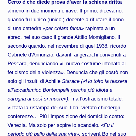
Certo è che diede prova d’aver la schiena dritta
almeno in due momenti chiave. Il primo, dicevamo,
quando fu l’unico (unico!) docente a rifiutare il dono
di una cattedra «
per chiara fama»
rapinata a un
ebreo, nel suo caso il grande Attilio Momigliano. Il
secondo quando, nel novembre di quel 1938, ricordò
Gabriele d’Annunzio, davanti ai gerarchi convenuti a
Pescara, denunciando «il nuovo costume intonato al
feticismo della violenza». Denuncia che gli costò non
solo gli insulti di Achille
Starace («Ho tolto la tessera
all’accademico Bontempelli perché più idiota e
carogna di così si muore»),
ma l’ostracismo totale:
vietata la ristampa dei suoi libri, vietato chiedergli
conferenze… Più l’imposizione del domicilio coatto:
Venezia. Ma solo per sopire lo scandalo.
«Fu il
periodo più bello della sua vita»,
scriverà Bo nel suo