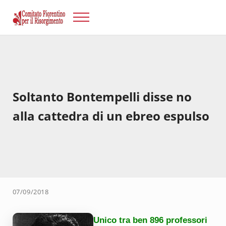
Passa al contenuto principale
Skip to after header navigation
Skip to site footer
Menu
Risorgimento Firenze
Il sito del Comitato Fiorentino per il Risorgimento.
Soltanto Bontempelli disse no
alla cattedra di un ebreo espulso
07/09/2018
Unico tra ben 896 professori