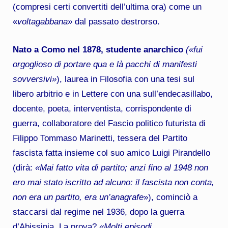
(compresi certi convertiti dell’ultima ora) come un
«
voltagabbana»
dal passato destrorso.
Nato a Como nel 1878, studente anarchico
(«fui
orgoglioso di portare qua e là pacchi di manifesti
sovversivi»
), laurea in Filosofia con una tesi sul
libero arbitrio e in Lettere con una sull’endecasillabo,
docente, poeta, interventista, corrispondente di
guerra, collaboratore del Fascio politico futurista di
Filippo Tommaso Marinetti, tessera del Partito
fascista fatta insieme col suo amico Luigi Pirandello
(dirà:
«Mai fatto vita di partito; anzi fino al 1948 non
ero mai stato iscritto ad alcuno: il fascista non conta,
non era un partito, era un’anagrafe
»), cominciò a
staccarsi dal regime nel 1936, dopo la guerra
d’Abissinia. La prova?
«Molti episodi