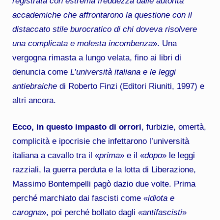
registrata con estrema freddezza dalle autorità
accademiche che affrontarono la questione con il
distaccato stile burocratico di chi doveva risolvere
una complicata e molesta incombenza
». Una
vergogna rimasta a lungo velata, fino ai libri di
denuncia come
L’università italiana e le leggi
antiebraiche
di Roberto Finzi (Editori Riuniti, 1997) e
altri ancora.
Ecco, in questo impasto di orrori
, furbizie, omertà,
complicità e ipocrisie che infettarono l’università
italiana a cavallo tra il «
prima»
e il «
dopo
» le leggi
razziali, la guerra perduta e la lotta di Liberazione,
Massimo Bontempelli pagò dazio due volte. Prima
perché marchiato dai fascisti come «
idiota e
carogna
», poi perché bollato dagli
«antifascisti
»