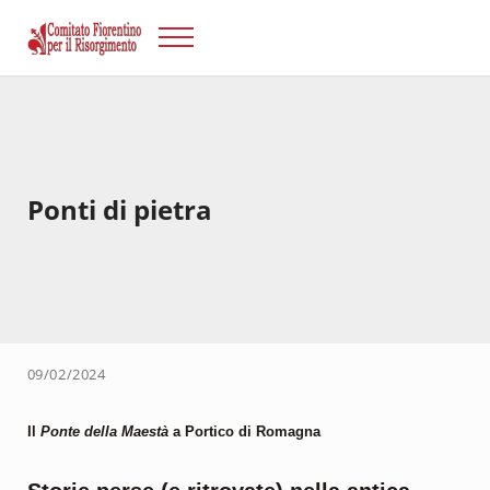
Passa al contenuto principale
Skip to after header navigation
Skip to site footer
Menu
Risorgimento Firenze
Il sito del Comitato Fiorentino per il Risorgimento.
Ponti di pietra
09/02/2024
Il
Ponte della Maestà
a Portico di Romagna