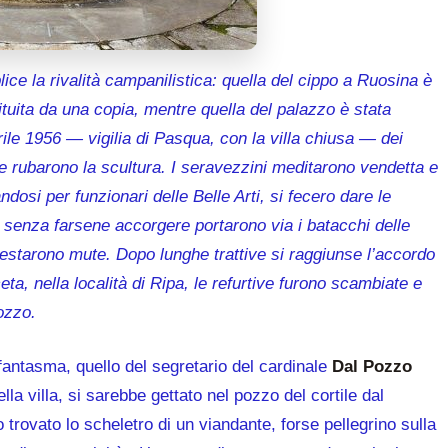
ce la rivalità campanilistica: quella del cippo a Ruosina è
tituita da una copia, mentre quella del palazzo è stata
rile 1956 — vigilia di Pasqua, con la villa chiusa — dei
 e rubarono la scultura. I seravezzini meditarono vendetta e
ndosi per funzionari delle Belle Arti, si fecero dare le
 senza farsene accorgere portarono via i batacchi delle
starono mute. Dopo lunghe trattive si raggiunse l’accordo
ta, nella località di Ripa, le refurtive furono scambiate e
pozzo.
fantasma, quello del segretario del cardinale
Dal Pozzo
la villa, si sarebbe gettato nel pozzo del cortile dal
 trovato lo scheletro di un viandante, forse pellegrino sulla