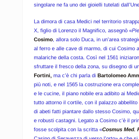
singolare ne fa uno dei gioielli tutelati dall’Un
La dimora di casa Medici nel territorio stra
X, figlio di Lorenzo il Magnifico, assegnò «
Pie
Cosimo
, allora solo Duca, in un’area strategic
al ferro e alle cave di marmo, di cui Cosimo 
malariche della costa. Così nel 1561 iniziaron
sfruttare il fresco della zona, su disegno di 
Fortini,
ma c’è chi parla di
Bartolomeo Amm
più noti, e nel 1565 la costruzione era complet
e le cucine, il piano nobile era adibito ai Medi
tutto attorno il cortile, con il palazzo abbelli
di abeti fatti piantare dallo stesso Cosimo, q
e robusti castagni. Legato a Cosimo c’è il pri
fosse scolpita con la scritta «
Cosmus Med. Fl
Casino di Seravezza di verso l’orto» e che si t