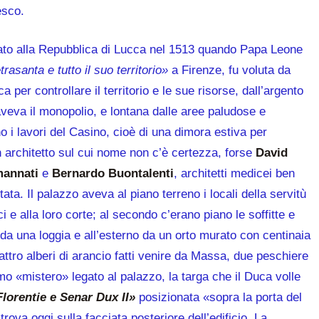
esco.
ppato alla Repubblica di Lucca nel 1513 quando Papa Leone
trasanta e tutto il suo territorio»
a Firenze, fu voluta da
a per controllare il territorio e le sue risorse, dall’argento
aveva il monopolio, e lontana dalle aree paludose e
o i lavori del Casino, cioè di una dimora estiva per
un architetto sul cui nome non c’è certezza, forse
David
annati
e
Bernardo Buontalenti
, architetti medicei ben
ata. Il palazzo aveva al piano terreno i locali della servitù
ci e alla loro corte; al secondo c’erano piano le soffitte e
to da una loggia e all’esterno da un orto murato con centinaia
uattro alberi di arancio fatti venire da Massa, due peschiere
mo «mistero» legato al palazzo, la targa che il Duca volle
orentie e Senar Dux II»
posizionata «sopra la porta del
rova oggi sulla facciata posteriore dell’edificio. La