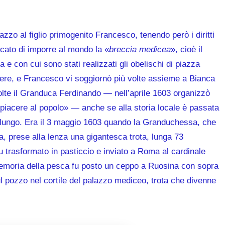
azzo al figlio primogenito Francesco, tenendo però i diritti
cato di imporre al mondo la «
breccia medicea
», cioè il
 e con cui sono stati realizzati gli obelischi di piazza
ere, e Francesco vi soggiornò più volte assieme a Bianca
volte il Granduca Ferdinando — nell’aprile 1603 organizzò
i piacere al popolo» — anche se alla storia locale è passata
 a lungo. Era il 3 maggio 1603 quando la Granduchessa, che
, prese alla lenza una gigantesca trota, lunga 73
 fu trasformato in pasticcio e inviato a Roma al cardinale
memoria della pesca fu posto un ceppo a Ruosina con sopra
sul pozzo nel cortile del palazzo mediceo, trota che divenne