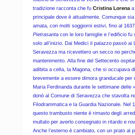
tradizione racconta che fu
Cristina Lorena
a 
principale dove è attualmente. Comunque sia 
amata, con molti soggiorni estivi, fino al 16
Pietrasanta
con le loro famiglie e l’edificio 
solo all’inizio. Dai Medici il palazzo passò a
Seravezza ma ricevettero un secco no perché
mantenimento. Alla fine del Settecento ospitav
adibita a cella, la Magona, che si occupava d
brevemente a essere dimora granducale per os
Maria Ferdinanda durante le settimane delle «
donò al Comune di Seravezza che stavolta n
Filodrammatica e la Guardia Nazionale. Nel 19
questo trambusto niente è rimasto degli arredi 
multato per averlo consegnato in ritardo e ro
Anche l’esterno è cambiato, con un prato al p