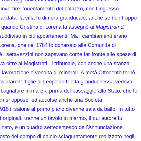
invertire l’orientamento del palazzo, con l’ingresso
andata, la villa fu dimora granducale, anche se non troppo
37 quando Cristina di Lorena la assegnò ai
Magistrati di
fu suddiviso in più appartamenti. Ma i cambiamenti erano
i Lorena, che nel 1784 lo donarono alla Comunità di
 i seravezzini non sapevano come far fronte alle spese di
a oltre ai Magistrati, il tribunale, con anche una stanza
i lavorazione e vendita di minerali. A metà Ottocento tornò
pitare le figlie di Leopoldo II e la granduchessa vedova
bagnature in mare», prima del passaggio allo Stato, che lo
on si oppose, ed accolse anche una Società
18 il salone al primo piano divenne sala da ballo. In tutto
originali, tranne un tavolo in marmo, il cui autore fu
vinato, e un quadro settecentesco dell’Annunciazione.
osto del campo di calcio sciaguratamente realizzato negli