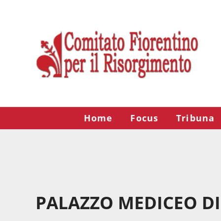
Passa al contenuto principale
Skip to after header navigation
Skip to site footer
Risorgimento Firenze
Il sito del Comitato Fiorentino per il Risorgimento.
Home
Focus
Tribuna
PALAZZO MEDICEO DI