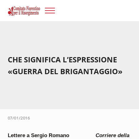
Passa al contenuto principale
Skip to after header navigation
Skip to site footer
Menu
Risorgimento Firenze
Il sito del Comitato Fiorentino per il Risorgimento.
CHE SIGNIFICA L’ESPRESSIONE
«GUERRA DEL BRIGANTAGGIO»
07/01/2016
Lettere a Sergio Romano
Corriere della