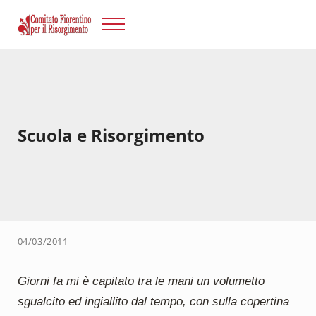
Passa al contenuto principale
Skip to after header navigation
Skip to site footer
Menu
Risorgimento Firenze
Il sito del Comitato Fiorentino per il Risorgimento.
Scuola e Risorgimento
04/03/2011
Giorni fa mi è capitato tra le mani un volumetto
sgualcito ed ingiallito dal tempo, con sulla copertina