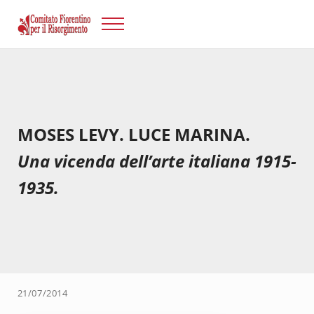
Passa al contenuto principale
Skip to after header navigation
Skip to site footer
Menu
Risorgimento Firenze
Il sito del Comitato Fiorentino per il Risorgimento.
MOSES LEVY. LUCE MARINA.
Una vicenda dell’arte italiana 1915-
1935.
21/07/2014