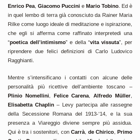
Enrico Pea
,
Giacomo Puccini
e
Mario Tobino
. Ed è
in quel lembo di terra già conosciuto da Rainer Maria
Rilke come luogo ideale di meditazione e ispirazione,
che egli si afferma come raffinato interpretedi una
“
poetica dell’intimismo
” e della “
vita vissuta
”, per
riprendere due felici definizioni di Carlo Ludovico
Ragghianti.
Mentre s’intensificano i contatti con alcune delle
personalità più ricettive dell’ambiente toscano –
Plinio Nomellini
,
Felice Carena
,
Alfredo Müller
,
Elisabetta Chaplin
– Levy partecipa alle rassegne
della Secessione Romana del 1913-‘14, e la sua
presenza a Viareggio diviene sempre più assidua.
Qui è tra i sostenitori, con
Carrà
,
de Chirico
,
Primo