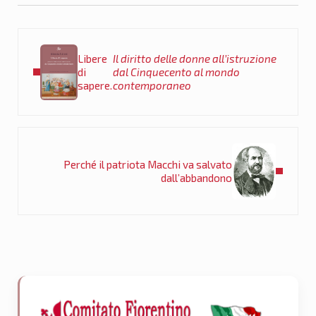
Post precedente:
Libere
Il diritto delle donne all’istruzione
di
dal Cinquecento al mondo
sapere.
contemporaneo
Post successivo:
Perché il patriota Macchi va salvato
dall’abbandono
Sidebar