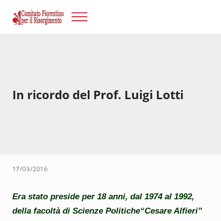
Passa al contenuto principale
Skip to after header navigation
Skip to site footer
Menu
Risorgimento Firenze
Il sito del Comitato Fiorentino per il Risorgimento.
In ricordo del Prof. Luigi Lotti
17/03/2016
Era stato preside per 18 anni, dal 1974 al 1992,
della facoltà di Scienze Politiche“Cesare Alfieri”