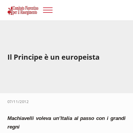
Passa al contenuto principale
Skip to after header navigation
Skip to site footer
Menu
Risorgimento Firenze
Il sito del Comitato Fiorentino per il Risorgimento.
Il Principe è un europeista
07/11/2012
Machiavelli voleva un’Italia al passo con i grandi
regni