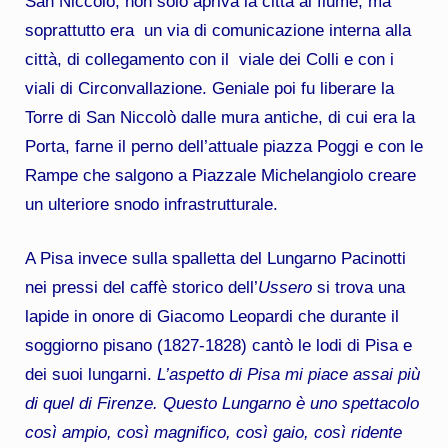
San Niccolò, non solo apriva la città al fiume, ma
soprattutto era un via di comunicazione interna alla
città, di collegamento con il viale dei Colli e con i
viali di Circonvallazione. Geniale poi fu liberare la
Torre di San Niccolò dalle mura antiche, di cui era la
Porta, farne il perno dell’attuale piazza Poggi e con le
Rampe che salgono a Piazzale Michelangiolo creare
un ulteriore snodo infrastrutturale.
A Pisa invece sulla spalletta del Lungarno Pacinotti
nei pressi del caffè storico dell’
Ussero
si trova una
lapide in onore di Giacomo Leopardi che durante il
soggiorno pisano (1827-1828) cantò le lodi di Pisa e
dei suoi lungarni.
L’aspetto di Pisa mi piace assai più
di quel di Firenze. Questo Lungarno è uno spettacolo
così ampio, così magnifico, così gaio, così ridente