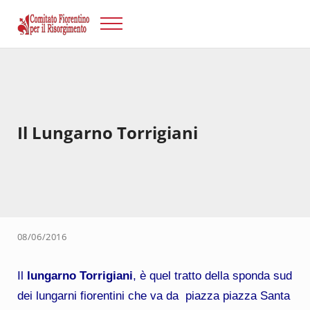
Passa al contenuto principale
Skip to after header navigation
Skip to site footer
Menu
Risorgimento Firenze
Il sito del Comitato Fiorentino per il Risorgimento.
Il Lungarno Torrigiani
08/06/2016
Il
lungarno Torrigiani
, è quel tratto della sponda sud
dei lungarni fiorentini che va da piazza piazza Santa