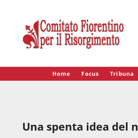
Passa al contenuto principale
Skip to after header navigation
Skip to site footer
Risorgimento Firenze
Il sito del Comitato Fiorentino per il Risorgimento.
Home
Focus
Tribuna
Una spenta idea del 