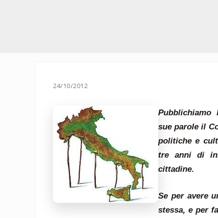
24/10/2012
Pubblichiamo l’
sue parole il C
politiche e cul
tre anni di ini
cittadine.
Se per avere un
stessa, e per f