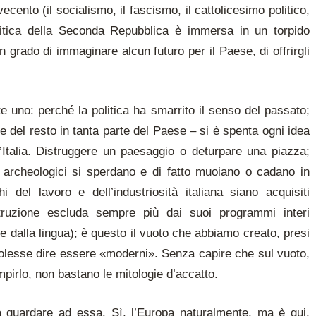
ecento (il socialismo, il fascismo, il cattolicesimo politico,
litica della Seconda Repubblica è immersa in un torpido
 grado di immaginare alcun futuro per il Paese, di offrirgli
e uno: perché la politica ha smarrito il senso del passato;
me del resto in tanta parte del Paese – si è spenta ogni idea
 l’Italia. Distruggere un paesaggio o deturpare una piazza;
ti archeologici si sperdano e di fatto muoiano o cadano in
 del lavoro e dell’industriosità italiana siano acquisiti
istruzione escluda sempre più dai suoi programmi interi
e dalla lingua); è questo il vuoto che abbiamo creato, presi
volesse dire essere «moderni». Senza capire che sul vuoto,
mpirlo, non bastano le mitologie d’accatto.
 a guardare ad essa. Sì, l’Europa naturalmente, ma è qui,