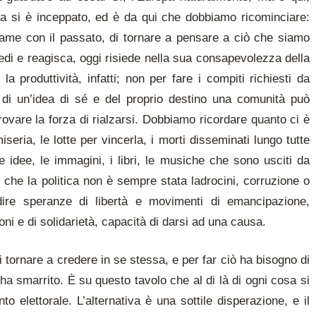
osa si è inceppato, ed è da qui che dobbiamo ricominciare:
legame con il passato, di tornare a pensare a ciò che siamo
iedi e reagisca, oggi risiede nella sua consapevolezza della
la produttività, infatti; non per fare i compiti richiesti da
di un’idea di sé e del proprio destino una comunità può
trovare la forza di rialzarsi. Dobbiamo ricordare quanto ci è
miseria, le lotte per vincerla, i morti disseminati lungo tutte
idee, le immagini, i libri, le musiche che sono usciti da
che la politica non è sempre stata ladrocini, corruzione o
dire speranze di libertà e movimenti di emancipazione,
oni e di solidarietà, capacità di darsi ad una causa.
i tornare a credere in se stessa, e per far ciò ha bisogno di
ha smarrito. È su questo tavolo che al di là di ogni cosa si
o elettorale. L’alternativa è una sottile disperazione, e il