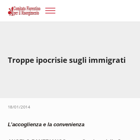
Passa al contenuto principale
Skip to after header navigation
Skip to site footer
Menu
Risorgimento Firenze
Il sito del Comitato Fiorentino per il Risorgimento.
Troppe ipocrisie sugli immigrati
18/01/2014
L’accoglienza e la convenienza