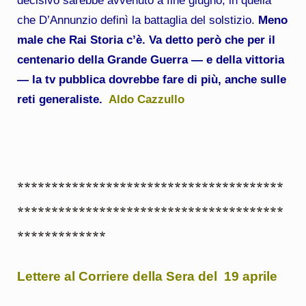
decisivo sarebbe avvenuto a fine giugno, in quella
che D’Annunzio definì la battaglia del solstizio.
Meno
male che Rai Storia c’è. Va detto però che per il
centenario della Grande Guerra — e della vittoria
— la tv pubblica dovrebbe fare di più, anche sulle
reti generaliste.
Aldo Cazzullo
***************************************
***************************************
*************
Lettere al Corriere della Sera del 19 aprile