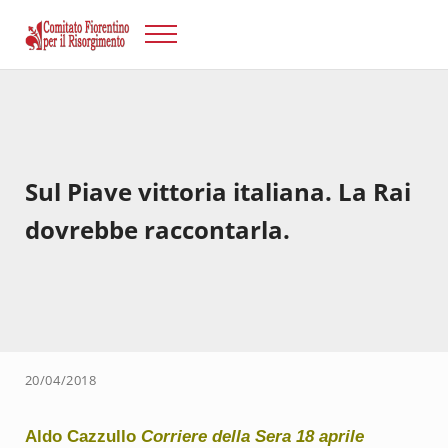
Passa al contenuto principale
Skip to after header navigation
Skip to site footer
Menu
Risorgimento Firenze
Il sito del Comitato Fiorentino per il Risorgimento.
Sul Piave vittoria italiana. La Rai
dovrebbe raccontarla.
20/04/2018
Aldo Cazzullo
Corriere della Sera 18 aprile