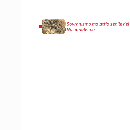
Post precedente:
I
Sovranismo malattia senile del
l
Nazionalismo