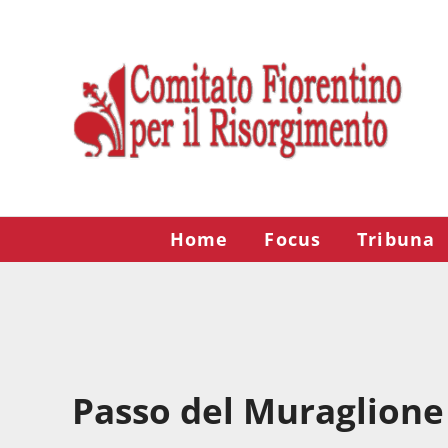
Passa al contenuto principale
Skip to after header navigation
Skip to site footer
Risorgimento Firenze
Il sito del Comitato Fiorentino per il Risorgimento.
Home
Focus
Tribuna
Passo del Muraglione