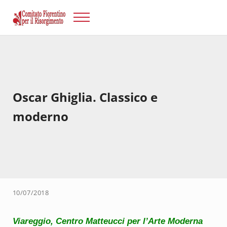
Passa al contenuto principale
Skip to after header navigation
Skip to site footer
Menu
Risorgimento Firenze
Il sito del Comitato Fiorentino per il Risorgimento.
Oscar Ghiglia. Classico e
moderno
10/07/2018
Viareggio, Centro Matteucci per l’Arte Moderna