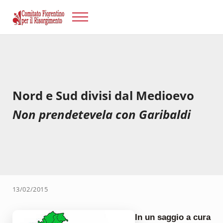
Passa al contenuto principale
Skip to after header navigation
Skip to site footer
Menu
Risorgimento Firenze
Il sito del Comitato Fiorentino per il Risorgimento.
Nord e Sud divisi dal Medioevo
Non prendetevela con Garibaldi
13/02/2015
In un saggio a cura