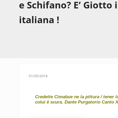
e Schifano? E’ Giotto 
italiana !
01/05/2018
Credette Cimabue ne la pittura / tener lo
colui è scura.
Dante
Purgatorio Canto X