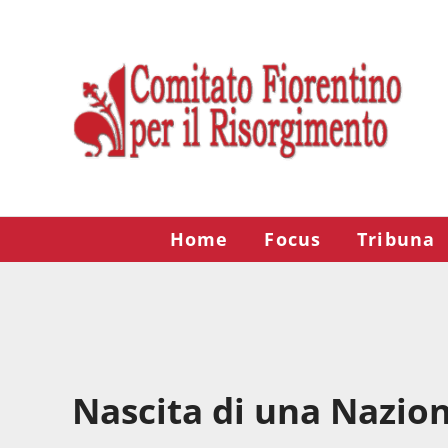
Passa al contenuto principale
Skip to after header navigation
Skip to site footer
Risorgimento Firenze
Il sito del Comitato Fiorentino per il Risorgimento.
Home
Focus
Tribuna
Nascita di una Nazio