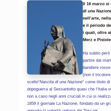
Il 16 marzo si
di una Nazion
nell’arte, nell
e il periodo de
i quali, oltre 
Merz e Pistole
Ha subito però 
partire dal man
bandiere rosse 
(non il tricolor
scelto“
Nascita di una Nazione
” come titolo d
dopoguerra al Sessantotto quasi che l’Italia 
non a caso negli anni cruciali in cui si realizz
1859 il giornale La Nazione, fondato da un gru
appunto la volontà unitaria dei Toscani.